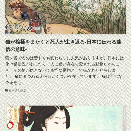
猫が棺桶をまたぐと死人が生き返る-日本に伝わる迷
信の意味-
猫を愛でるのは昔も今も変わらずに人気がありますが、日本には
化け猫伝説があったり、人に近い存在で愛される動物だからこ
そ、その情が仇となって奇怪な動物として描かれたりもしまし
た。 猫にまつわる迷信もいくつか存在しています。 猫は不吉な
予感をも...
日本語と語源