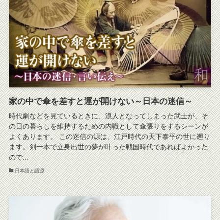
家の中で傘を差すと運が開けない～日本の迷信～
時代劇などを見ているときに、浪人となってしまった武士が、そ
の日の暮らしを維持するための内職として傘張りをするシーンが
よくあります。 この迷信の源は、江戸時代の天下泰平の世に遡り
ます。剣一本で立身出世の夢が叶った戦国時代であればよかった
ので...
日本語と語源