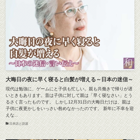
大晦日の夜に早く寝ると白髪が増える～日本の迷信～
現代は勉強に、ゲームにと子供も忙しい。親も共働きで帰りが遅
いときもあります。昔は子供に対して親は「早く寝なさい」とう
るさく言ったものです。 しかし12月31日の大晦日だけは、親は
子供に夜更かしをいっさい咎めなかったのです。 新年に不幸を迎
えな...
日本語と語源