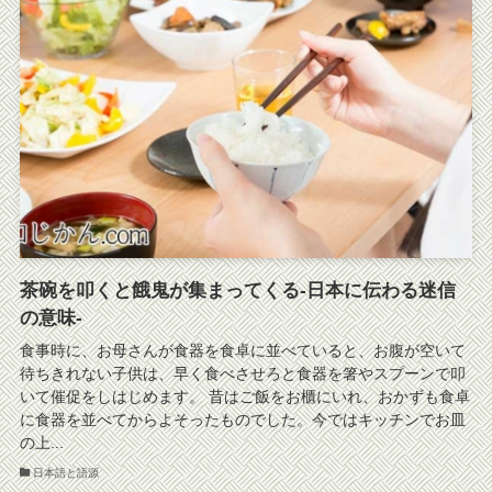
茶碗を叩くと餓鬼が集まってくる-日本に伝わる迷信
の意味-
食事時に、お母さんが食器を食卓に並べていると、お腹が空いて
待ちきれない子供は、早く食べさせろと食器を箸やスプーンで叩
いて催促をしはじめます。 昔はご飯をお櫃にいれ、おかずも食卓
に食器を並べてからよそったものでした。今ではキッチンでお皿
の上...
日本語と語源