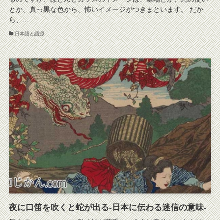
とか、真っ黒な色から、怖いイメージがつきまといます。 だか
ら、...
日本語と語源
夜に口笛を吹くと蛇が出る-日本に伝わる迷信の意味-