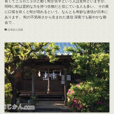
長くてニョロニョロと動く蛇が苦手という人は意外といますが、
同時に蛇は霊的な力を持つ生物だと信じている人も多い。 その夜
に口笛を吹くと蛇が現れるという、なんとも奇妙な迷信が日本に
あります。 蛇の不気味さから生まれた迷信 深夜でも賑やかな都
会で...
日本語と語源