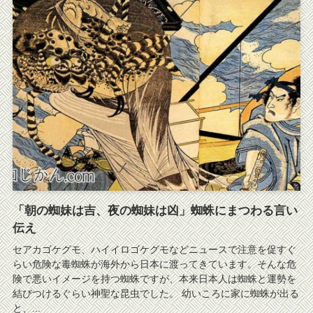
「朝の蜘妹は吉、夜の蜘妹は凶」蜘蛛にまつわる言い
伝え
セアカゴケグモ、ハイイロゴケグモなどニュースで注意を促すぐ
らい危険な毒蜘蛛が海外から日本に渡ってきています。そんな危
険で悪いイメージを持つ蜘蛛ですが、本来日本人は蜘蛛と運勢を
結びつけるぐらい神聖な昆虫でした。 幼いころに家に蜘蛛が出る
と、...