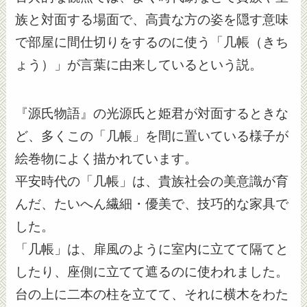
族と対面する場面で、高貴な方の姿を隠す意味
で部屋に間仕切りをするのに使う「几帳（きち
ょう）」が言葉に由来しているという説。
『源氏物語』の光源氏と姫君が対面するときな
ど、多くこの「几帳」を間に置いている様子が
絵巻物によく描かれています。
平安時代の「几帳」は、貴族社会の美意識が育
んだ、たいへん繊細・優美で、技巧的な家具で
した。
「几帳」は、扉風のように室内に立てて隔てと
したり、座側に立てて遮るのに使われました。
台の上に二本の柱を立てて、それに横木をわた