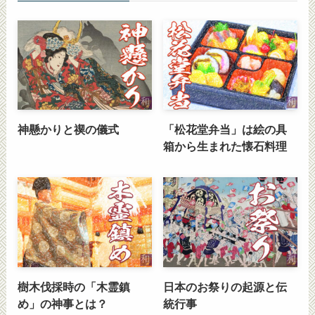
神懸かりと禊の儀式
「松花堂弁当」は絵の具
箱から生まれた懐石料理
樹木伐採時の「木霊鎮
日本のお祭りの起源と伝
め」の神事とは？
統行事