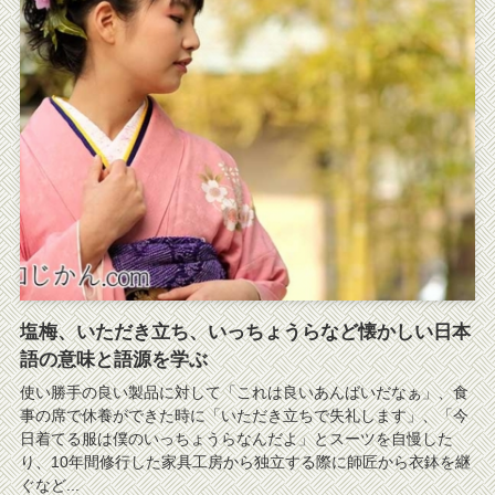
塩梅、いただき立ち、いっちょうらなど懐かしい日本
語の意味と語源を学ぶ
使い勝手の良い製品に対して「これは良いあんばいだなぁ」、食
事の席で休養ができた時に「いただき立ちで失礼します」、「今
日着てる服は僕のいっちょうらなんだよ」とスーツを自慢した
り、10年間修行した家具工房から独立する際に師匠から衣鉢を継
ぐなど...