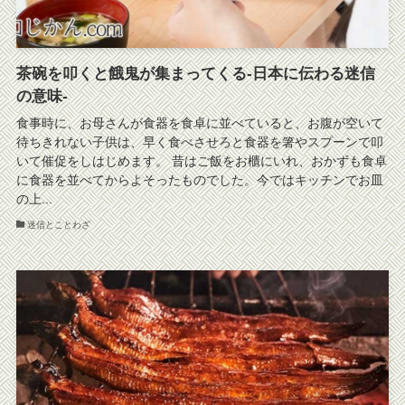
茶碗を叩くと餓鬼が集まってくる-日本に伝わる迷信
の意味-
食事時に、お母さんが食器を食卓に並べていると、お腹が空いて
待ちきれない子供は、早く食べさせろと食器を箸やスプーンで叩
いて催促をしはじめます。 昔はご飯をお櫃にいれ、おかずも食卓
に食器を並べてからよそったものでした。今ではキッチンでお皿
の上...
迷信とことわざ