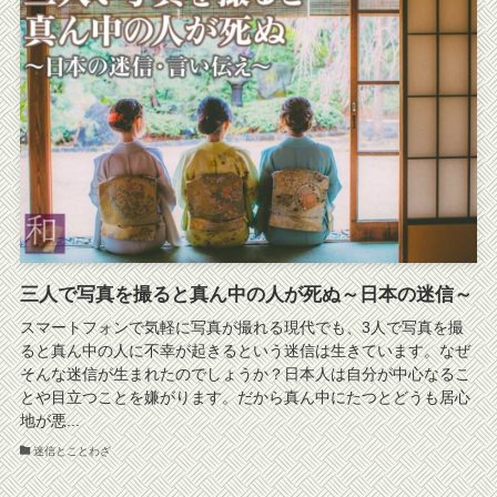
三人で写真を撮ると真ん中の人が死ぬ～日本の迷信～
スマートフォンで気軽に写真が撮れる現代でも、3人で写真を撮
ると真ん中の人に不幸が起きるという迷信は生きています。なぜ
そんな迷信が生まれたのでしょうか？日本人は自分が中心なるこ
とや目立つことを嫌がります。だから真ん中にたつとどうも居心
地が悪...
迷信とことわざ