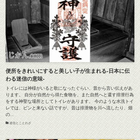
便所をきれいにすると美しい子が生まれる-日本に伝
わる迷信の意味-
トイレには神様がいると歌になったぐらい、昔から言い伝えがあ
ります。 自分が自然から得た食物を、また自然へと還す排泄行為
をする神聖な場所としてトイレがあります。 今のような水洗トイ
レでは、ピンと来ない話ですが、昔は排泄物を川へ流したり、畑
の...
迷信とことわざ