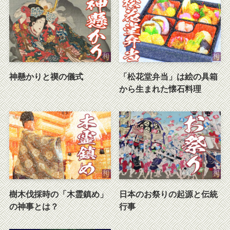
神懸かりと禊の儀式
「松花堂弁当」は絵の具箱
から生まれた懐石料理
樹木伐採時の「木霊鎮め」
日本のお祭りの起源と伝統
の神事とは？
行事