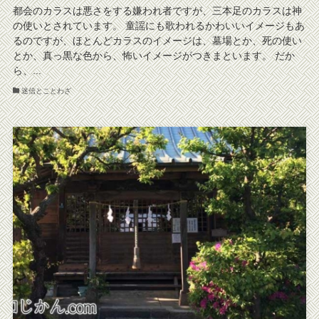
都会のカラスは悪さをする嫌われ者ですが、三本足のカラスは神
の使いとされています。 童謡にも歌われるかわいいイメージもあ
るのですが、ほとんどカラスのイメージは、墓場とか、死の使い
とか、真っ黒な色から、怖いイメージがつきまといます。 だか
ら、...
迷信とことわざ