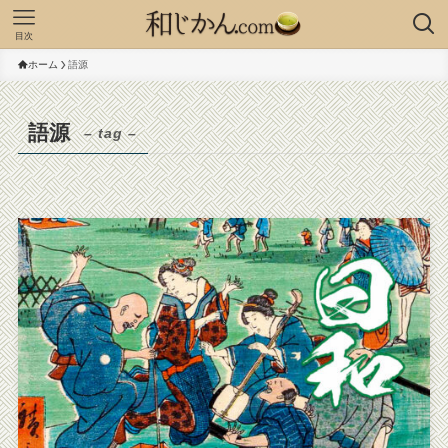
目次
ホーム
語源
語源
– tag –