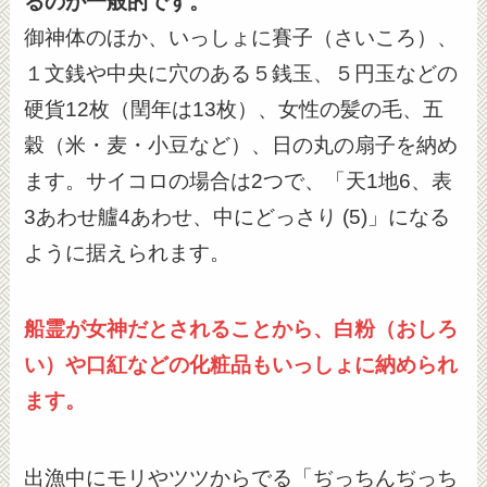
るのが一般的です。
御神体のほか、いっしょに賽子（さいころ）、
１文銭や中央に穴のある５銭玉、５円玉などの
硬貨12枚（閏年は13枚）、女性の髪の毛、五
穀（米・麦・小豆など）、日の丸の扇子を納め
ます。サイコロの場合は2つで、「天1地6、表
3あわせ艫4あわせ、中にどっさり (5)」になる
ように据えられます。
船霊が女神だとされることから、白粉（おしろ
い）や口紅などの化粧品もいっしょに納められ
ます。
出漁中にモリやツツからでる「ぢっちんぢっち