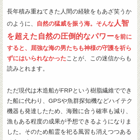
長年積み重ねてきた人間の経験をもあざ笑うか
人智
のように、
自然の猛威を振う海。そんな
を超えた自然の圧倒的なパワー
を前に
すると、屈強な海の男たちも神様の守護を祈ら
ずにはいられなかった
ことが、この迷信からも
読みとれます。
ただ現代は木造船がFRPという樹脂繊維ででき
た船に代わり、GPSや魚群探知機などハイテク
機器も発達したため、海難に合う確率も減り、
漁もある程度の成果が予想できるようになりま
した。そのため船霊を祀る風習も消えつつある