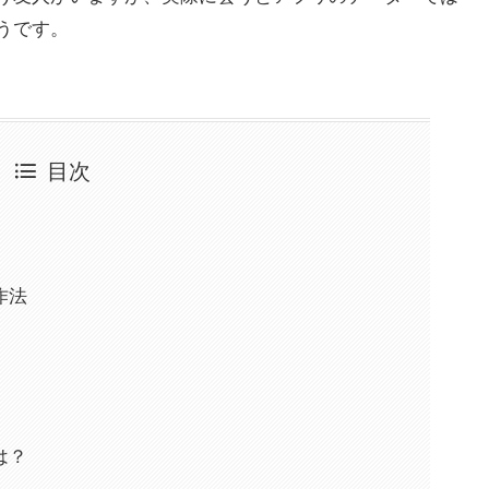
うです。
目次
作法
は？