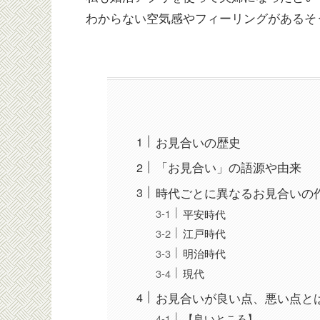
わからない空気感やフィーリングがあるそ
お見合いの歴史
「お見合い」の語源や由来
時代ごとに異なるお見合いの
平安時代
江戸時代
明治時代
現代
お見合いが良い点、悪い点と
【良いところ】