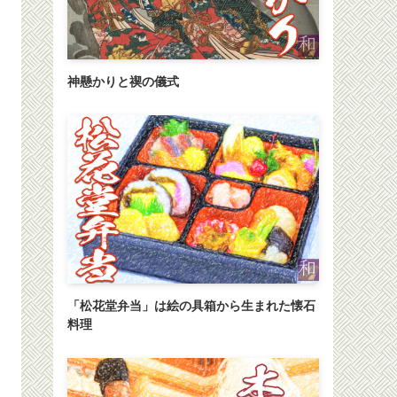
神懸かりと禊の儀式
「松花堂弁当」は絵の具箱から生まれた懐石
料理